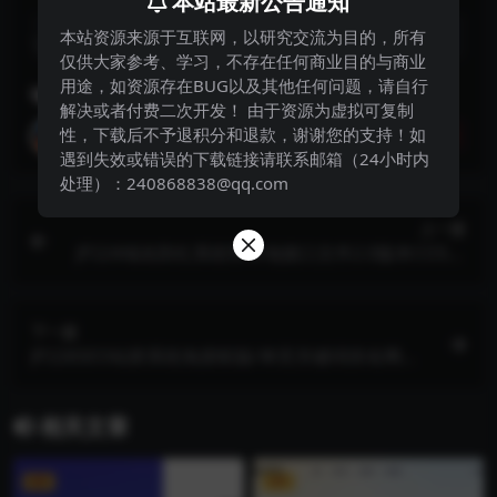
本站最新公告通知
本站资源来源于互联网，以研究交流为目的，所有
下载遇到问题？可联系客服或反馈
仅供大家参考、学习，不存在任何商业目的与商业
用途，如资源存在BUG以及其他任何问题，请自行
任务悬赏，众人帮
解决或者付费二次开发！ 由于资源为虚拟可复制
性，下载后不予退积分和退款，谢谢您的支持！如
酷讯部落格
分享
收藏
点赞(
0
)
遇到失效或错误的下载链接请联系邮箱（24小时内
处理）：240868838@qq.com
上一篇
JP224域名防红系统带本地接口文件2.0版本COS域
名快速防红防封
下一篇
JP226SEO站群系统免授权版/单页关键词排名网站
源码
相关文章
VIP
VIP