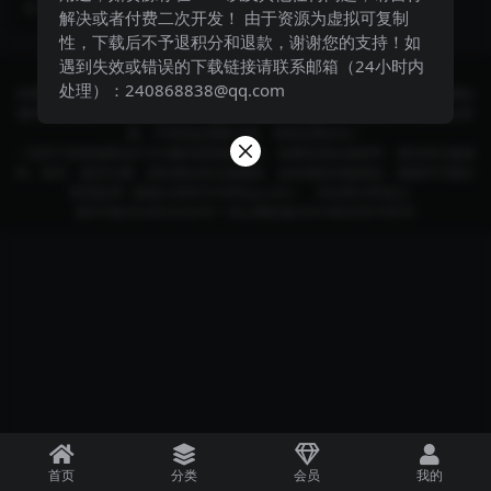
2 年前
216
9.9
计、手工...
解决或者付费二次开发！ 由于资源为虚拟可复制
性，下载后不予退积分和退款，谢谢您的支持！如
遇到失效或错误的下载链接请联系邮箱（24小时内
Copyright © 2024
酷讯部落格
- All rights reserved
处理）：240868838@qq.com
本网站所有发布的源码、软件和资料均为作者提供或网友推荐收集各大资源网站
整理而来;仅供学习和研究使用,下载后请24小时内删除。不得使用于非法商业用
途，不得违反国家法律。否则后果自负！
一切关于该资源商业行为与酷讯部落格无关。如果您喜欢该程序，请支持正版源
码、软件，购买注册，得到更好的正版服务。如有侵犯你版权的，请邮件与我们
联系处理（邮箱:240870160#qq.com），本站将立即改正。
黔ICP备2024022242号-1
贵公网安备52019002007395号
首页
分类
会员
我的