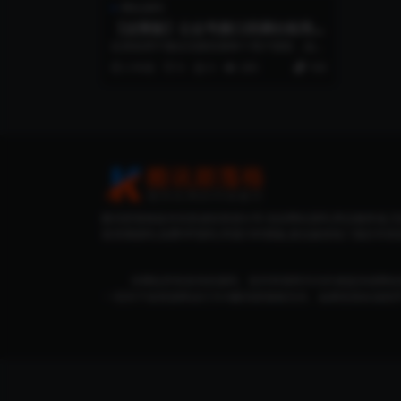
网站源码
【运营版】公众号接口回调出租用出
售微信公众号多域名无限回调授权系
此系统用于微信无限回调单个用户授权，如你
统+接口文档
的无限回调借给他人使用，怕他人泛滥您的
2 年前
0
0
285
100
无...
酷讯部落格提供优质虚拟资源分享,包括网站源码,商业服务端,无
权亲测源码,免费VIP源码,帝国CMS模板,新自媒体热门项目等资
本网站所有发布的源码、软件和资料均为作者提供或网友
一切关于该资源商业行为与酷讯部落格无关。如果您喜欢该程序，