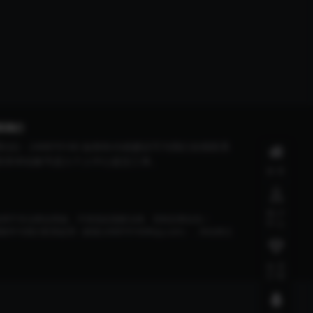
系我们
系QQ：240870160 如有BUG或建议可与我们在线联系
登录本站账号进入个人中心提交工单。
首页
用户
使用于非法商业用途，不得违反国家法律。否则后果自负！
中心
联系处理（邮箱:240870160#qq.com），本站将立
会员
介绍