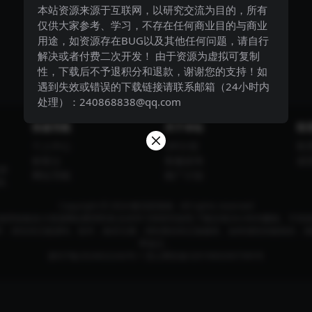
本站资源来源于互联网，以研究交流为目的，所有
仅供大家参考、学习，不存在任何商业目的与商业
用途，如资源存在BUG以及其他任何问题，请自行
解决或者付费二次开发！ 由于资源为虚拟可复制
性，下载后不予退积分和退款，谢谢您的支持！如
遇到失效或错误的下载链接请联系邮箱（24小时内
处理）：240868838@qq.com
快速导航
关于本站
联
个人中心
VIP介绍
联
标签云
客服咨询
或
授
网址导航
推广计划
源。
Copyright © 2024
酷讯部落格
- All rights reserved
推荐收集各大资源网站整理而来;仅供学习和研究使用,下载后请24小时内删除。不得
请支持正版源码、软件，购买注册，得到更好的正版服务。如有侵犯你版权的，请邮件与我们
即改正。
黔ICP备2024022242号-1
贵公网安备52019002007395号