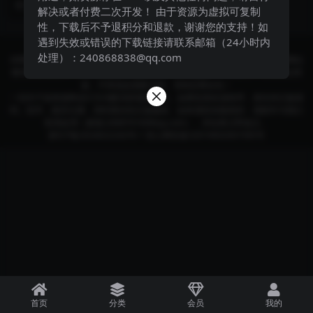
2 年前
157
9.9
的上传，可以生成文...
解决或者付费二次开发！ 由于资源为虚拟可复制
性，下载后不予退积分和退款，谢谢您的支持！如
遇到失效或错误的下载链接请联系邮箱（24小时内
Copyright © 2024
酷讯部落格
- All rights reserved
处理）：240868838@qq.com
本网站所有发布的源码、软件和资料均为作者提供或网友推荐收集各大资源网站
整理而来;仅供学习和研究使用,下载后请24小时内删除。不得使用于非法商业用
途，不得违反国家法律。否则后果自负！
一切关于该资源商业行为与酷讯部落格无关。如果您喜欢该程序，请支持正版源
码、软件，购买注册，得到更好的正版服务。如有侵犯你版权的，请邮件与我们
联系处理（邮箱:240870160#qq.com），本站将立即改正。
黔ICP备2024022242号-1
贵公网安备52019002007395号
首页
分类
会员
我的