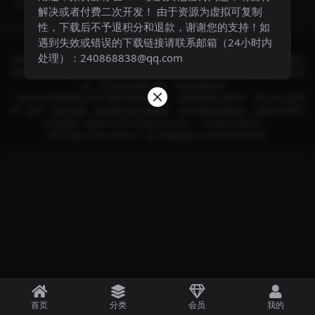
2 年前
75
50
手机版
解决或者付费二次开发！ 由于资源为虚拟可复制
性，下载后不予退积分和退款，谢谢您的支持！如
遇到失效或错误的下载链接请联系邮箱（24小时内
Copyright © 2024
酷讯部落格
- All rights reserved
处理）：240868838@qq.com
本网站所有发布的源码、软件和资料均为作者提供或网友推荐收集各大资源网站
整理而来;仅供学习和研究使用,下载后请24小时内删除。不得使用于非法商业用
途，不得违反国家法律。否则后果自负！
一切关于该资源商业行为与酷讯部落格无关。如果您喜欢该程序，请支持正版源
码、软件，购买注册，得到更好的正版服务。如有侵犯你版权的，请邮件与我们
联系处理（邮箱:240870160#qq.com），本站将立即改正。
黔ICP备2024022242号-1
贵公网安备52019002007395号
首页
分类
会员
我的