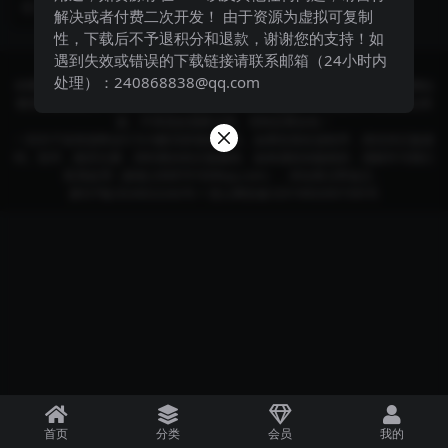
2 年前
152
9.9
码，可自行后台增...
解决或者付费二次开发！ 由于资源为虚拟可复制
性，下载后不予退积分和退款，谢谢您的支持！如
遇到失效或错误的下载链接请联系邮箱（24小时内
Copyright © 2024
酷讯部落格
- All rights reserved
处理）：240868838@qq.com
本网站所有发布的源码、软件和资料均为作者提供或网友推荐收集各大资源网站
整理而来;仅供学习和研究使用,下载后请24小时内删除。不得使用于非法商业用
途，不得违反国家法律。否则后果自负！
一切关于该资源商业行为与酷讯部落格无关。如果您喜欢该程序，请支持正版源
码、软件，购买注册，得到更好的正版服务。如有侵犯你版权的，请邮件与我们
联系处理（邮箱:240870160#qq.com），本站将立即改正。
黔ICP备2024022242号-1
贵公网安备52019002007395号
首页
分类
会员
我的