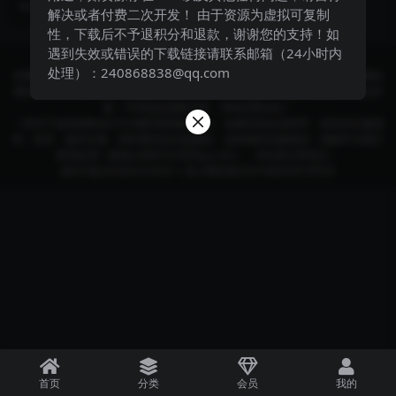
2 年前
127
99
台，再按Ct...
解决或者付费二次开发！ 由于资源为虚拟可复制
性，下载后不予退积分和退款，谢谢您的支持！如
遇到失效或错误的下载链接请联系邮箱（24小时内
Copyright © 2024
酷讯部落格
- All rights reserved
处理）：240868838@qq.com
本网站所有发布的源码、软件和资料均为作者提供或网友推荐收集各大资源网站
整理而来;仅供学习和研究使用,下载后请24小时内删除。不得使用于非法商业用
途，不得违反国家法律。否则后果自负！
一切关于该资源商业行为与酷讯部落格无关。如果您喜欢该程序，请支持正版源
码、软件，购买注册，得到更好的正版服务。如有侵犯你版权的，请邮件与我们
联系处理（邮箱:240870160#qq.com），本站将立即改正。
黔ICP备2024022242号-1
贵公网安备52019002007395号
首页
分类
会员
我的