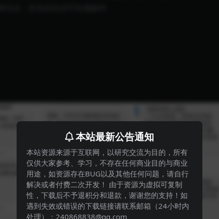
阵玩法，并且此玩法可长期操作
本站最新公告通知
本站资源来源于互联网，以研究交流为目的，所有
仅供大家参考、学习，不存在任何商业目的与商业
用途，如资源存在BUG以及其他任何问题，请自行
解决或者付费二次开发！ 由于资源为虚拟可复制
性，下载后不予退积分和退款，谢谢您的支持！如
遇到失效或错误的下载链接请联系邮箱（24小时内
处理）：240868838@qq.com