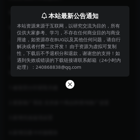
9.新增QQ互联快捷登录
本站最新公告通知
本站资源来源于互联网，以研究交流为目的，所有
V6.1.5
仅供大家参考、学习，不存在任何商业目的与商业
用途，如资源存在BUG以及其他任何问题，请自行
1.修复对接多个易支付可能漏单的情况
解决或者付费二次开发！ 由于资源为虚拟可复制
性，下载后不予退积分和退款，谢谢您的支持！如
2.可设置支付方式选择页面提示内容
遇到失效或错误的下载链接请联系邮箱（24小时内
处理）：240868838@qq.com
V6.1
1.修复部分ID获取失败
2.更新推广系统 支持多个商品和查询推广进度
3.新增充值返现设置
4.新增流量卡对接模块