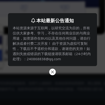
本站最新公告通知
本站资源来源于互联网，以研究交流为目的，所有
仅供大家参考、学习，不存在任何商业目的与商业
用途，如资源存在BUG以及其他任何问题，请自行
解决或者付费二次开发！ 由于资源为虚拟可复制
性，下载后不予退积分和退款，谢谢您的支持！如
遇到失效或错误的下载链接请联系邮箱（24小时内
处理）：240868838@qq.com
均为本站原创发布。任何个人或组织，在未征得本站同意时，禁止复制、
类媒体平台。如若本站内容侵犯了原著者的合法权益，可联系我们进行处