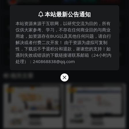
酷讯部落格
本站最新公告通知
本站资源来源于互联网，以研究交流为目的，所有
上一篇
仅供大家参考、学习，不存在任何商业目的与商业
YY0101易优CMS竞技游戏展示工作室网站模板
用途，如资源存在BUG以及其他任何问题，请自行
解决或者付费二次开发！ 由于资源为虚拟可复制
性，下载后不予退积分和退款，谢谢您的支持！如
下一篇
遇到失效或错误的下载链接请联系邮箱（24小时内
YY0103易优CMS手机APP软件推广网站模板
处理）：240868838@qq.com
相关文章
VIP
VIP