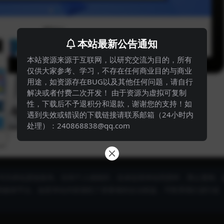
本站最新公告通知
本站资源来源于互联网，以研究交流为目的，所有
仅供大家参考、学习，不存在任何商业目的与商业
用途，如资源存在BUG以及其他任何问题，请自行
解决或者付费二次开发！ 由于资源为虚拟可复制
性，下载后不予退积分和退款，谢谢您的支持！如
遇到失效或错误的下载链接请联系邮箱（24小时内
处理）：240868838@qq.com
均为本站原创发布。任何个人或组织，在未征得本站同意时，禁止复制、
类媒体平台。如若本站内容侵犯了原著者的合法权益，可联系我们进行处